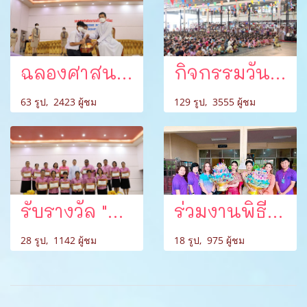
ฉลองศาสนนามนักบุญเปโตร บาทหลวงธาดา พลอยจินดา
กิจกรรมวันลอยกระทง ปี 2566
63 รูป, 2423 ผู้ชม
129 รูป, 3555 ผู้ชม
รับรางวัล "ครูดีของฝ่ายอบรมศึกษาสังฆมณฑลราชบุรี ประจำปีการศึกษา 2566"
ร่วมงานพิธีออกพรรษาประจำปี 2566 ณ วัดวังขนาย
28 รูป, 1142 ผู้ชม
18 รูป, 975 ผู้ชม