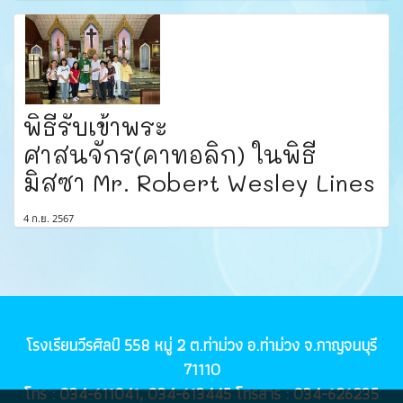
พิธีรับเข้าพระ
ศาสนจักร(คาทอลิก) ในพิธี
มิสซา Mr. Robert Wesley Lines
4 ก.ย. 2567
โรงเรียนวีรศิลป์ 558 หมู่ 2 ต.ท่าม่วง อ.ท่าม่วง จ.กาญจนบุรี
71110
โทร : 034-611041, 034-613445 โทรสาร : 034-626235