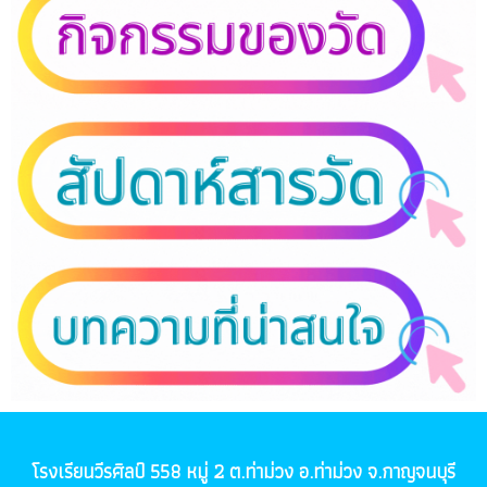
โรงเรียนวีรศิลป์ 558 หมู่ 2 ต.ท่าม่วง อ.ท่าม่วง จ.กาญจนบุรี